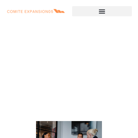
Creer une societe de
gestion immobiliere : les
etapes cles